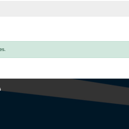
es.
s