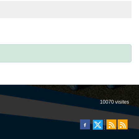
10070
visites