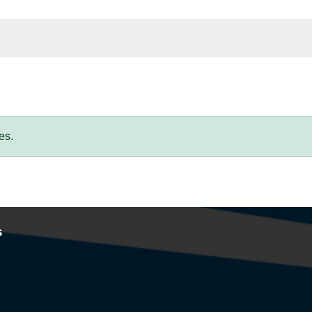
es.
s