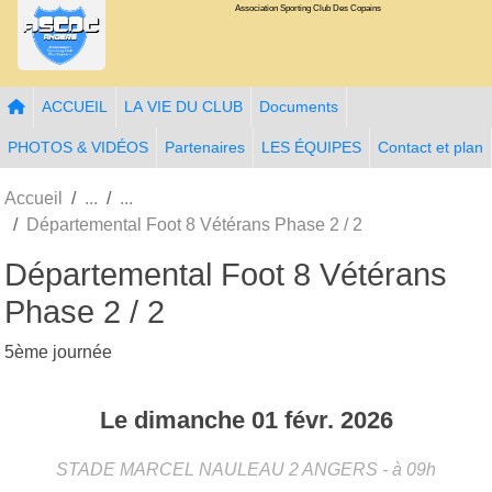
Association Sporting Club Des Copains
Panneau de gestion des cookies
ACCUEIL
LA VIE DU CLUB
Documents
PHOTOS & VIDÉOS
Partenaires
LES ÉQUIPES
Contact et plan
Accueil
Départemental Foot 8 Vétérans Phase 2 / 2
Départemental Foot 8 Vétérans
Phase 2 / 2
5ème journée
Le
dimanche
01
févr.
2026
STADE MARCEL NAULEAU 2
ANGERS
- à 09h