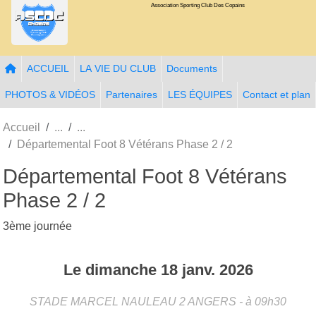
Association Sporting Club Des Copains
Panneau de gestion des cookies
ACCUEIL
LA VIE DU CLUB
Documents
PHOTOS & VIDÉOS
Partenaires
LES ÉQUIPES
Contact et plan
Accueil
Départemental Foot 8 Vétérans Phase 2 / 2
Départemental Foot 8 Vétérans
Phase 2 / 2
3ème journée
Le
dimanche
18
janv.
2026
STADE MARCEL NAULEAU 2
ANGERS
- à 09h30