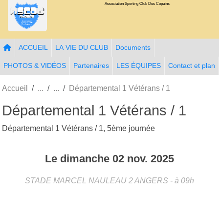
Association Sporting Club Des Copains
Panneau de gestion des cookies
ACCUEIL
LA VIE DU CLUB
Documents
PHOTOS & VIDÉOS
Partenaires
LES ÉQUIPES
Contact et plan
Accueil
Départemental 1 Vétérans / 1
Départemental 1 Vétérans / 1
Départemental 1 Vétérans / 1, 5ème journée
Le
dimanche
02
nov.
2025
STADE MARCEL NAULEAU 2
ANGERS
- à 09h