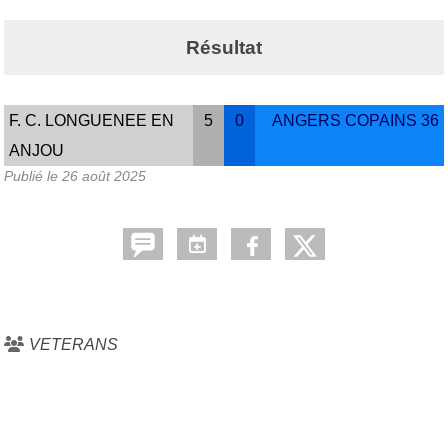
Résultat
F. C. LONGUENEE EN
5
0
ANGERS COPAINS 36
ANJOU
Publié le
26 août 2025
VETERANS