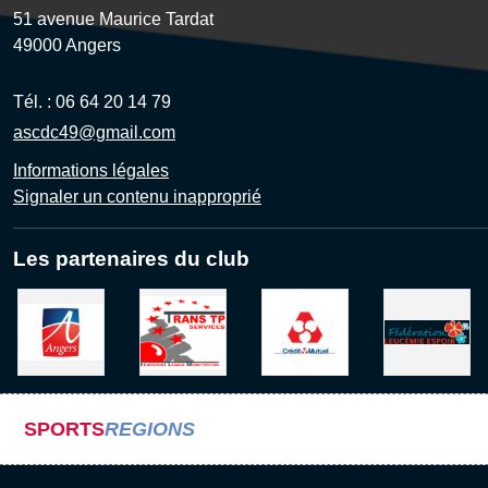
51 avenue Maurice Tardat
49000
Angers
Tél. :
06 64 20 14 79
ascdc49@gmail.com
Informations légales
Signaler un contenu inapproprié
Les partenaires du club
SPORTS
REGIONS