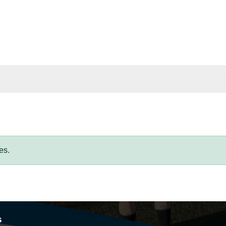
es.
s