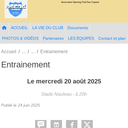
Association Sporting Club Des Copains
Panneau de gestion des cookies
ACCUEIL
LA VIE DU CLUB
Documents
PHOTOS & VIDÉOS
Partenaires
LES ÉQUIPES
Contact et plan
Accueil
Entrainement
Entrainement
Le
mercredi
20
août
2025
Stade Nauleau
- à 20h
Publié le
24 juin 2025