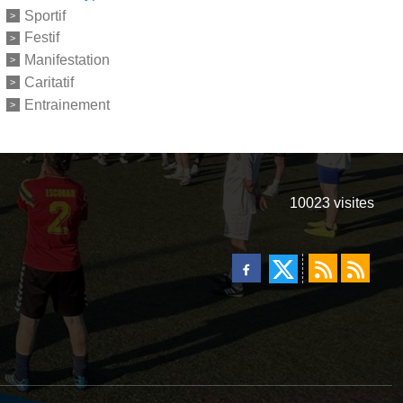
Sportif
Festif
Manifestation
Caritatif
Entrainement
10023
visites