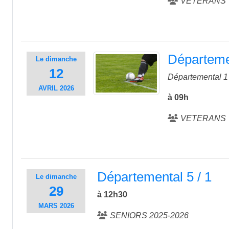
VETERANS
Départemen
Le
dimanche
12
Départemental 1 
AVRIL
2026
à 09h
VETERANS
Départemental 5 / 1
Le
dimanche
29
à 12h30
MARS
2026
SENIORS 2025-2026