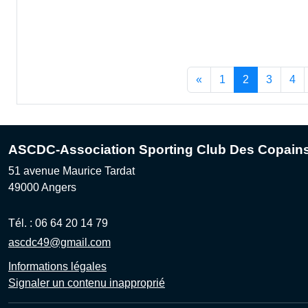
«
1
2
3
4
ASCDC-Association Sporting Club Des Copain
51 avenue Maurice Tardat
49000
Angers
Tél. :
06 64 20 14 79
ascdc49@gmail.com
Informations légales
Signaler un contenu inapproprié