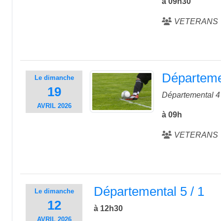
à 09h30
VETERANS
Départemen
Le
dimanche
19
Départemental 4 
AVRIL
2026
à 09h
VETERANS
Départemental 5 / 1
Le
dimanche
12
à 12h30
AVRIL
2026